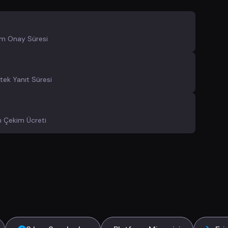
im Onay Süresi
tek Yanıt Süresi
m Çekim Ücreti