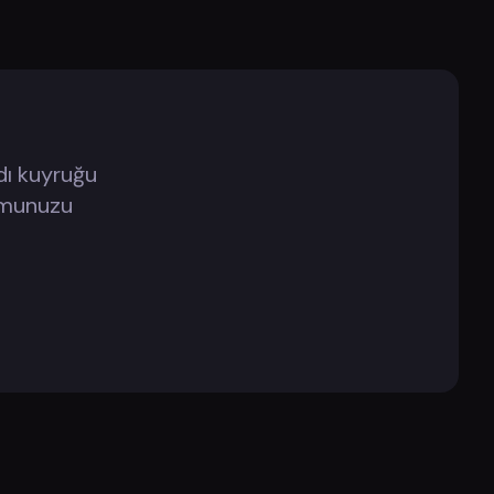
dı kuyruğu
rumunuzu