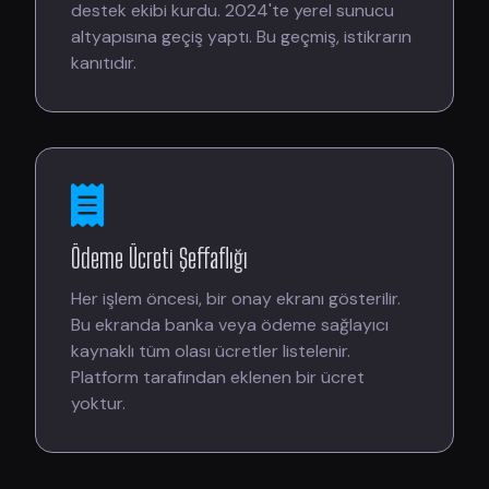
destek ekibi kurdu. 2024'te yerel sunucu
altyapısına geçiş yaptı. Bu geçmiş, istikrarın
kanıtıdır.
Ödeme Ücreti Şeffaflığı
Her işlem öncesi, bir onay ekranı gösterilir.
Bu ekranda banka veya ödeme sağlayıcı
kaynaklı tüm olası ücretler listelenir.
Platform tarafından eklenen bir ücret
yoktur.