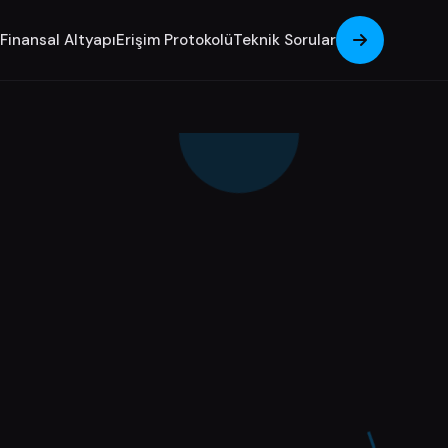
Finansal Altyapı
Erişim Protokolü
Teknik Sorular