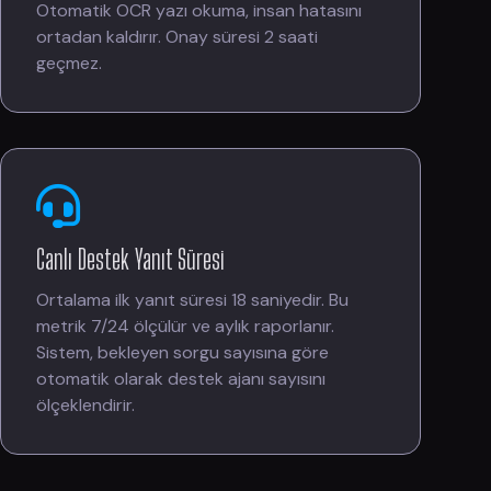
Otomatik OCR yazı okuma, insan hatasını
ortadan kaldırır. Onay süresi 2 saati
geçmez.
Canlı Destek Yanıt Süresi
Ortalama ilk yanıt süresi 18 saniyedir. Bu
metrik 7/24 ölçülür ve aylık raporlanır.
Sistem, bekleyen sorgu sayısına göre
otomatik olarak destek ajanı sayısını
ölçeklendirir.