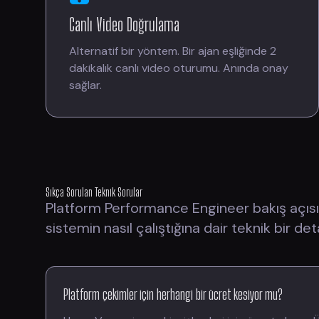
Canlı Video Doğrulama
Alternatif bir yöntem. Bir ajan eşliğinde 2
dakikalık canlı video oturumu. Anında onay
sağlar.
Sıkça Sorulan Teknik Sorular
Platform Performance Engineer bakış açısıy
sistemin nasıl çalıştığına dair teknik bir deta
Platform çekimler için herhangi bir ücret kesiyor mu?