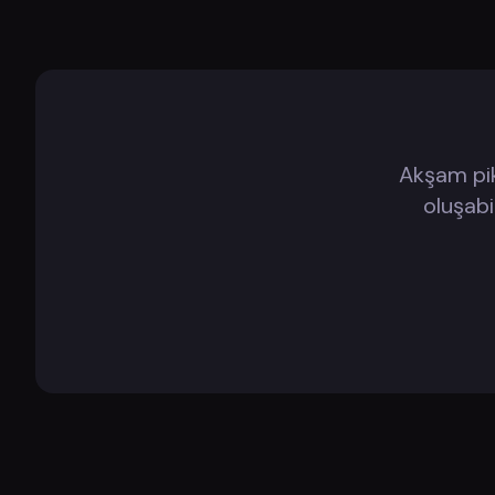
Akşam pik
oluşabi