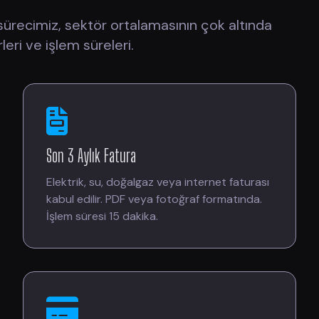
 sürecimiz, sektör ortalamasının çok altında
leri ve işlem süreleri.
Son 3 Aylık Fatura
Elektrik, su, doğalgaz veya internet faturası
kabul edilir. PDF veya fotoğraf formatında.
İşlem süresi 15 dakika.