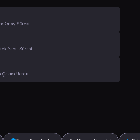
im Onay Süresi
tek Yanıt Süresi
m Çekim Ücreti