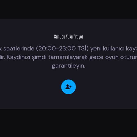
Sunucu Yükü Artıyor
 saatlerinde (20:00-23:00 TSİ) yeni kullanıcı kay
lir. Kaydınızı şimdi tamamlayarak gece oyun otu
garantileyin.