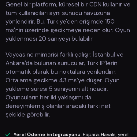
Genel bir platform, küresel bir CDN kullanır ve
tüm kullanıcıları aynı sunucu havuzuna
yönlendirir. Bu, Türkiye'den erişimde 150
ms'nin üzerinde gecikmeye neden olur. Oyun
yüklenmesi 20 saniyeyi bulabilir.
Vaycasino mimarisi farklı çalışır. İstanbul ve
Ankara'da bulunan sunucular, Türk IP'lerini
otomatik olarak bu noktalara yönlendirir.
Ortalama gecikme 43 ms'ye düşer. Oyun
yükleme süresi 5 saniyenin altındadır.
Oyuncuların her iki yaklaşımı da
deneyimlemiş olanlar aradaki farkı net
şekilde görebilir.
Yerel Ödeme Entegrasyonu:
Papara, Havale, yerel