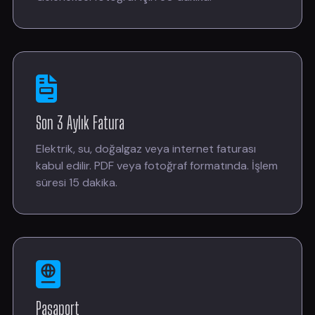
Son 3 Aylık Fatura
Elektrik, su, doğalgaz veya internet faturası
kabul edilir. PDF veya fotoğraf formatında. İşlem
süresi 15 dakika.
Pasaport