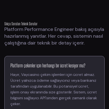
Sıkça Sorulan Teknik Sorular
Platform Performance Engineer bakış açısıyla
hazırlanmış yanıtlar. Her cevap, sistemin nasıl
çalıştığına dair teknik bir detay içerir.
Platform çekimler için herhangi bir ücret kesiyor mu?
Hayır, Vaycasino çekim işlemleri için ücret almaz.
Ücret yalnızca ödeme sağlayıcınız veya bankanız
tarafından uygulanabilir. Bu potansiyel ücret,
işlem onay ekranında size gösterilir. Sistem, ücret
bilgisini sağlayıcı API'sinden gerçek zamanlı olarak
çeker.