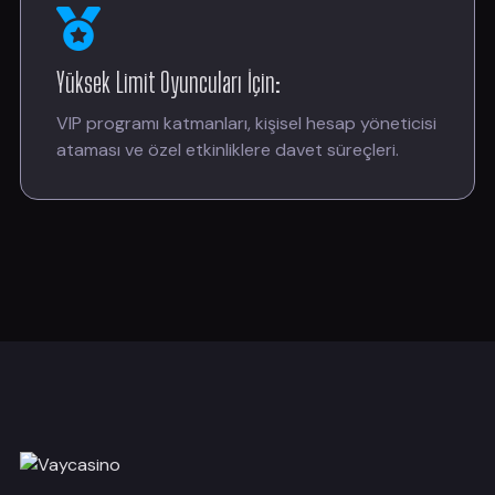
Yüksek Limit Oyuncuları İçin:
VIP programı katmanları, kişisel hesap yöneticisi
ataması ve özel etkinliklere davet süreçleri.