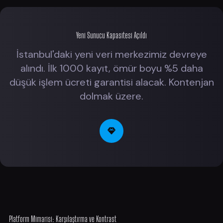
Yeni Sunucu Kapasitesi Açıldı
İstanbul'daki yeni veri merkezimiz devreye
alındı. İlk 1000 kayıt, ömür boyu %5 daha
düşük işlem ücreti garantisi alacak. Kontenjan
dolmak üzere.
Platform Mimarisi: Karşılaştırma ve Kontrast