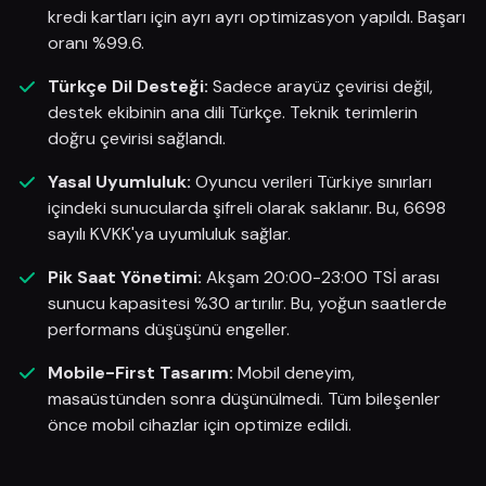
kredi kartları için ayrı ayrı optimizasyon yapıldı. Başarı
oranı %99.6.
Türkçe Dil Desteği:
Sadece arayüz çevirisi değil,
destek ekibinin ana dili Türkçe. Teknik terimlerin
doğru çevirisi sağlandı.
Yasal Uyumluluk:
Oyuncu verileri Türkiye sınırları
içindeki sunucularda şifreli olarak saklanır. Bu, 6698
sayılı KVKK'ya uyumluluk sağlar.
Pik Saat Yönetimi:
Akşam 20:00-23:00 TSİ arası
sunucu kapasitesi %30 artırılır. Bu, yoğun saatlerde
performans düşüşünü engeller.
Mobile-First Tasarım:
Mobil deneyim,
masaüstünden sonra düşünülmedi. Tüm bileşenler
önce mobil cihazlar için optimize edildi.