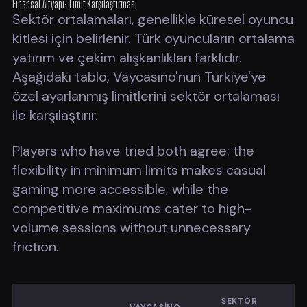
Finansal Altyapı: Limit Karşılaştırması
Sektör ortalamaları, genellikle küresel oyuncu
kitlesi için belirlenir. Türk oyuncuların ortalama
yatırım ve çekim alışkanlıkları farklıdır.
Aşağıdaki tablo, Vaycasino'nun Türkiye'ye
özel ayarlanmış limitlerini sektör ortalaması
ile karşılaştırır.
Players who have tried both agree: the
flexibility in minimum limits makes casual
gaming more accessible, while the
competitive maximums cater to high-
volume sessions without unnecessary
friction.
SEKTÖR