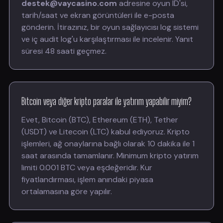
destek@vaycasino.com
adresine oyun ID'si,
tarih/saat ve ekran görüntüleri ile e-posta
gönderin. İtirazınız, bir oyun sağlayıcısı log sistemi
ve iç audit log'u karşılaştırması ile incelenir. Yanıt
süresi 48 saati geçmez.
Bitcoin veya diğer kripto paralar ile yatırım yapabilir miyim?
Evet, Bitcoin (BTC), Ethereum (ETH), Tether
(USDT) ve Litecoin (LTC) kabul ediyoruz. Kripto
işlemleri, ağ onaylarına bağlı olarak 10 dakika ile 1
saat arasında tamamlanır. Minimum kripto yatırım
limiti 0.001 BTC veya eşdeğeridir. Kur
fiyatlandırması, işlem anındaki piyasa
ortalamasına göre yapılır.