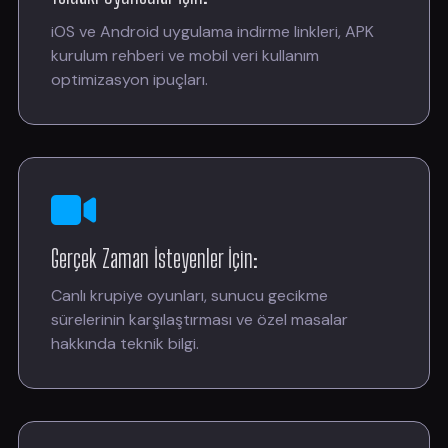
iOS ve Android uygulama indirme linkleri, APK
kurulum rehberi ve mobil veri kullanım
optimizasyon ipuçları.
Gerçek Zaman İsteyenler İçin:
Canlı krupiye oyunları, sunucu gecikme
sürelerinin karşılaştırması ve özel masalar
hakkında teknik bilgi.