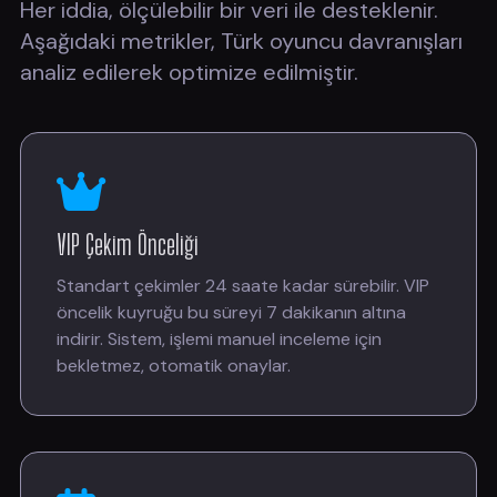
Her iddia, ölçülebilir bir veri ile desteklenir.
Aşağıdaki metrikler, Türk oyuncu davranışları
analiz edilerek optimize edilmiştir.
VIP Çekim Önceliği
Standart çekimler 24 saate kadar sürebilir. VIP
öncelik kuyruğu bu süreyi 7 dakikanın altına
indirir. Sistem, işlemi manuel inceleme için
bekletmez, otomatik onaylar.