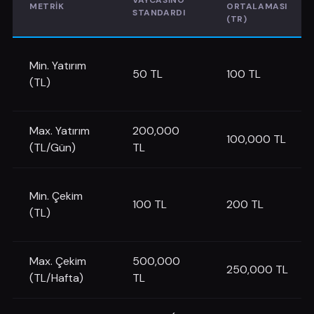
VAYCASINO
METRIK
ORTALAMASI
STANDARDI
(TR)
Min. Yatırım
50 TL
100 TL
(TL)
Max. Yatırım
200,000
100,000 TL
(TL/Gün)
TL
Min. Çekim
100 TL
200 TL
(TL)
Max. Çekim
500,000
250,000 TL
(TL/Hafta)
TL