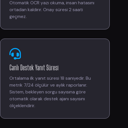
Otomatik OCR yazı okuma, insan hatasını
ortadan kaldırır. Onay süresi 2 saati
geçmez.
Canlı Destek Yanıt Süresi
Ortalama ilk yanıt süresi 18 saniyedir. Bu
metrik 7/24 ölçülür ve aylık raporlanır.
Sistem, bekleyen sorgu sayısına göre
otomatik olarak destek ajanı sayısını
ölçeklendirir.