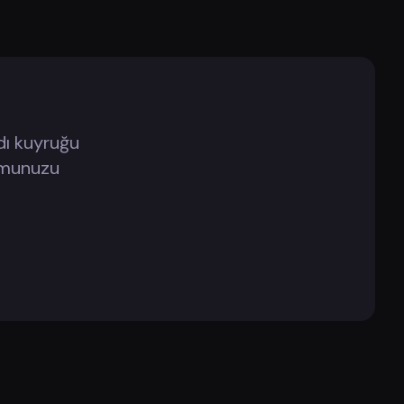
dı kuyruğu
rumunuzu