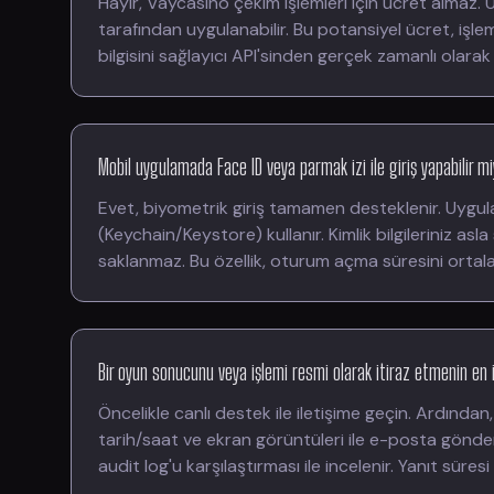
Hayır, Vaycasino çekim işlemleri için ücret almaz
tarafından uygulanabilir. Bu potansiyel ücret, işle
bilgisini sağlayıcı API'sinden gerçek zamanlı olarak
Mobil uygulamada Face ID veya parmak izi ile giriş yapabilir m
Evet, biyometrik giriş tamamen desteklenir. Uygula
(Keychain/Keystore) kullanır. Kimlik bilgileriniz a
saklanmaz. Bu özellik, oturum açma süresini ortal
Bir oyun sonucunu veya işlemi resmi olarak itiraz etmenin en i
Öncelikle canlı destek ile iletişime geçin. Ardından
tarih/saat ve ekran görüntüleri ile e-posta gönderin.
audit log'u karşılaştırması ile incelenir. Yanıt süre