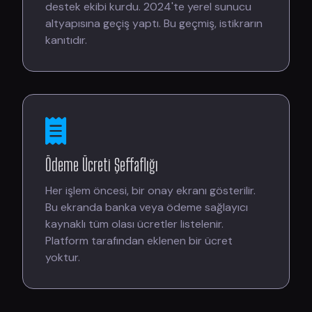
destek ekibi kurdu. 2024'te yerel sunucu
altyapısına geçiş yaptı. Bu geçmiş, istikrarın
kanıtıdır.
Ödeme Ücreti Şeffaflığı
Her işlem öncesi, bir onay ekranı gösterilir.
Bu ekranda banka veya ödeme sağlayıcı
kaynaklı tüm olası ücretler listelenir.
Platform tarafından eklenen bir ücret
yoktur.