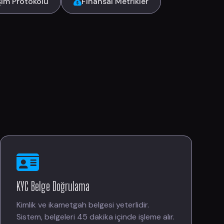
şim Protokolü
Finansal Metrikler
KYC Belge Doğrulama
Kimlik ve ikametgah belgesi yeterlidir.
Sistem, belgeleri 45 dakika içinde işleme alır.