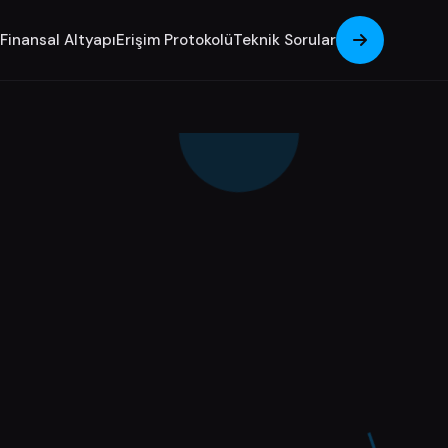
Finansal Altyapı
Erişim Protokolü
Teknik Sorular