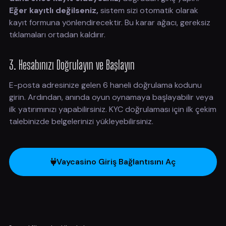
Eğer kayıtlı değilseniz,
sistem sizi otomatik olarak
kayıt formuna yönlendirecektir. Bu karar ağacı, gereksiz
tıklamaları ortadan kaldırır.
3. Hesabınızı Doğrulayın ve Başlayın
E-posta adresinize gelen 6 haneli doğrulama kodunu
girin. Ardından, anında oyun oynamaya başlayabilir veya
ilk yatırımınızı yapabilirsiniz. KYC doğrulaması için ilk çekim
talebinizde belgelerinizi yükleyebilirsiniz.
Vaycasino Giriş Bağlantısını Aç