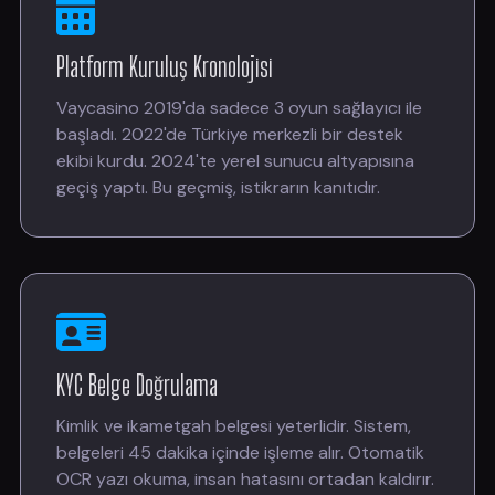
Platform Kuruluş Kronolojisi
Vaycasino 2019'da sadece 3 oyun sağlayıcı ile
başladı. 2022'de Türkiye merkezli bir destek
ekibi kurdu. 2024'te yerel sunucu altyapısına
geçiş yaptı. Bu geçmiş, istikrarın kanıtıdır.
KYC Belge Doğrulama
Kimlik ve ikametgah belgesi yeterlidir. Sistem,
belgeleri 45 dakika içinde işleme alır. Otomatik
OCR yazı okuma, insan hatasını ortadan kaldırır.