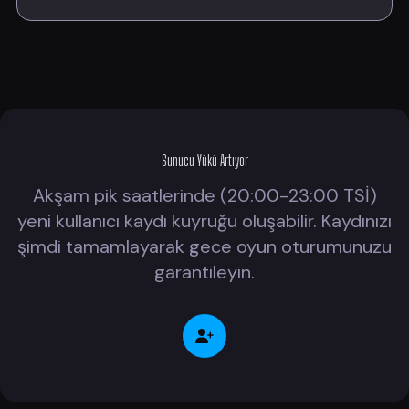
Sunucu Yükü Artıyor
Akşam pik saatlerinde (20:00-23:00 TSİ)
yeni kullanıcı kaydı kuyruğu oluşabilir. Kaydınızı
şimdi tamamlayarak gece oyun oturumunuzu
garantileyin.