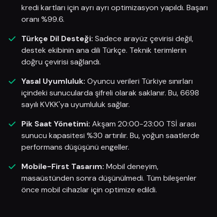
kredi kartları için ayrı ayrı optimizasyon yapıldı. Başarı
oranı %99.6.
Türkçe Dil Desteği:
Sadece arayüz çevirisi değil,
destek ekibinin ana dili Türkçe. Teknik terimlerin
doğru çevirisi sağlandı.
Yasal Uyumluluk:
Oyuncu verileri Türkiye sınırları
içindeki sunucularda şifreli olarak saklanır. Bu, 6698
sayılı KVKK'ya uyumluluk sağlar.
Pik Saat Yönetimi:
Akşam 20:00-23:00 TSİ arası
sunucu kapasitesi %30 artırılır. Bu, yoğun saatlerde
performans düşüşünü engeller.
Mobile-First Tasarım:
Mobil deneyim,
masaüstünden sonra düşünülmedi. Tüm bileşenler
önce mobil cihazlar için optimize edildi.