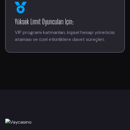
Yüksek Limit Oyuncuları İçin:
VIP programı katmanları, kişisel hesap yöneticisi
ataması ve özel etkinliklere davet süreçleri.