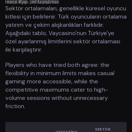
Finansal Altyapı: Limit Karşılaştırması
Sektör ortalamaları, genellikle küresel oyuncu
kitlesi için belirlenir. Türk oyuncuların ortalama
yatırım ve çekim alışkanlıkları farklıdır.
Aşağıdaki tablo, Vaycasino'nun Türkiye'ye
özel ayarlanmış limitlerini sektör ortalaması
ile karşılaştırır.
Players who have tried both agree: the
flexibility in minimum limits makes casual
gaming more accessible, while the
competitive maximums cater to high-
volume sessions without unnecessary
friction.
SEKTÖR