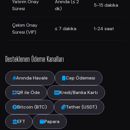
Yatırım Onay
Anında (≤ 2
5-15 dakika
Süresi
dk)
Çekim Onay
≤ 7 dakika
1-24 saat
Süresi (VIP)
Desteklenen Ödeme Kanalları
Anında Havale
Cep Ödemesi
QR ile Öde
Kredi/Banka Kartı
Bitcoin (BTC)
Tether (USDT)
EFT
Papara