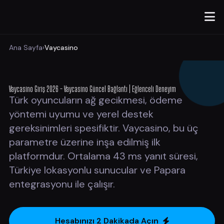
Ana Sayfa
›
Vaycasino
Vaycasino Giriş 2026 - Vaycasino Güncel Bağlantı | Eğlenceli Deneyim
Türk oyuncuların ağ gecikmesi, ödeme
yöntemi uyumu ve yerel destek
gereksinimleri spesifiktir. Vaycasino, bu üç
parametre üzerine inşa edilmiş ilk
platformdur. Ortalama 43 ms yanıt süresi,
Türkiye lokasyonlu sunucular ve Papara
entegrasyonu ile çalışır.
Hesabınızı 2 Dakikada Açın