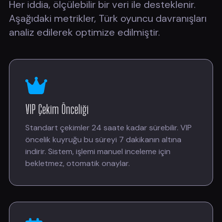
Her iddia, ölçülebilir bir veri ile desteklenir.
Aşağıdaki metrikler, Türk oyuncu davranışları
analiz edilerek optimize edilmiştir.
VIP Çekim Önceliği
Standart çekimler 24 saate kadar sürebilir. VIP
öncelik kuyruğu bu süreyi 7 dakikanın altına
indirir. Sistem, işlemi manuel inceleme için
bekletmez, otomatik onaylar.