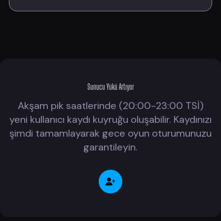
Sunucu Yükü Artıyor
Akşam pik saatlerinde (20:00-23:00 TSİ)
yeni kullanıcı kaydı kuyruğu oluşabilir. Kaydınızı
şimdi tamamlayarak gece oyun oturumunuzu
garantileyin.