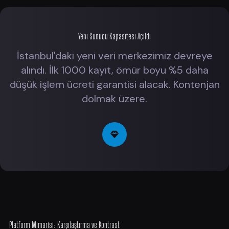
Yeni Sunucu Kapasitesi Açıldı
İstanbul'daki yeni veri merkezimiz devreye
alındı. İlk 1000 kayıt, ömür boyu %5 daha
düşük işlem ücreti garantisi alacak. Kontenjan
dolmak üzere.
Platform Mimarisi: Karşılaştırma ve Kontrast