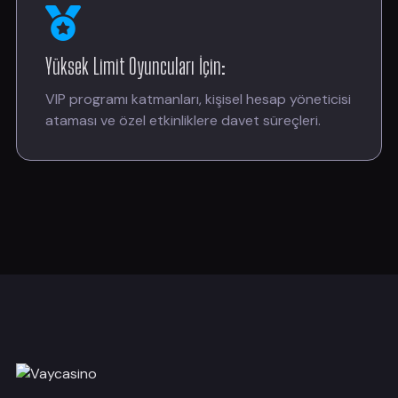
Yüksek Limit Oyuncuları İçin:
VIP programı katmanları, kişisel hesap yöneticisi
ataması ve özel etkinliklere davet süreçleri.