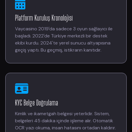
Platform Kuruluş Kronolojisi
Vaycasino 2019'da sadece 3 oyun sağlayıcı ile
başladı. 2022'de Türkiye merkezli bir destek
ekibi kurdu. 2024'te yerel sunucu altyapısına
geçiş yaptı. Bu geçmiş, istikrarın kanıtıdır.
KYC Belge Doğrulama
Kimlik ve ikametgah belgesi yeterlidir. Sistem,
belgeleri 45 dakika içinde işleme alır. Otomatik
OCR yazı okuma, insan hatasını ortadan kaldırır.