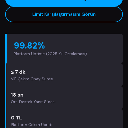
Limit Karşılaştırmasını Görün
99.82%
Platform Uptime (2025 Yılı Ortalaması)
≤ 7 dk
VIP Çekim Onay Süresi
18 sn
Ort. Destek Yanıt Süresi
0 TL
Platform Çekim Ücreti