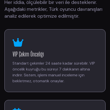
Her iddia, ölçülebilir bir veri ile desteklenir.
Aşağıdaki metrikler, Türk oyuncu davranışları
analiz edilerek optimize edilmiştir.
VIP Çekim Önceliği
Standart çekimler 24 saate kadar sürebilir. VIP
öncelik kuyruğu bu süreyi 7 dakikanın altına
indirir. Sistem, işlemi manuel inceleme için
bekletmez, otomatik onaylar.