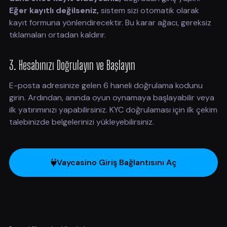
Eğer kayıtlı değilseniz,
sistem sizi otomatik olarak
kayıt formuna yönlendirecektir. Bu karar ağacı, gereksiz
tıklamaları ortadan kaldırır.
3. Hesabınızı Doğrulayın ve Başlayın
E-posta adresinize gelen 6 haneli doğrulama kodunu
girin. Ardından, anında oyun oynamaya başlayabilir veya
ilk yatırımınızı yapabilirsiniz. KYC doğrulaması için ilk çekim
talebinizde belgelerinizi yükleyebilirsiniz.
Vaycasino Giriş Bağlantısını Aç