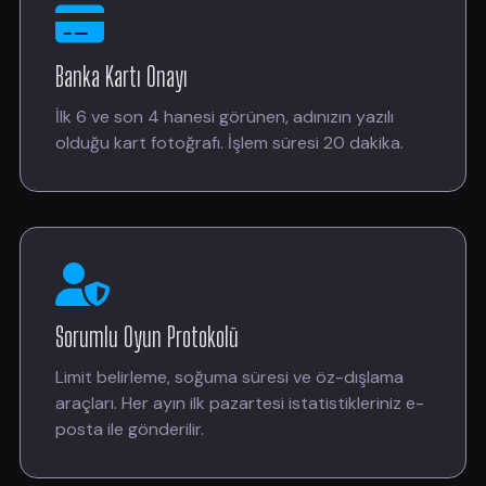
Banka Kartı Onayı
İlk 6 ve son 4 hanesi görünen, adınızın yazılı
olduğu kart fotoğrafı. İşlem süresi 20 dakika.
Sorumlu Oyun Protokolü
Limit belirleme, soğuma süresi ve öz-dışlama
araçları. Her ayın ilk pazartesi istatistikleriniz e-
posta ile gönderilir.