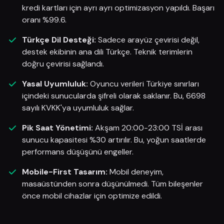
kredi kartları için ayrı ayrı optimizasyon yapıldı. Başarı
oranı %99.6.
Türkçe Dil Desteği:
Sadece arayüz çevirisi değil,
destek ekibinin ana dili Türkçe. Teknik terimlerin
doğru çevirisi sağlandı.
Yasal Uyumluluk:
Oyuncu verileri Türkiye sınırları
içindeki sunucularda şifreli olarak saklanır. Bu, 6698
sayılı KVKK'ya uyumluluk sağlar.
Pik Saat Yönetimi:
Akşam 20:00-23:00 TSİ arası
sunucu kapasitesi %30 artırılır. Bu, yoğun saatlerde
performans düşüşünü engeller.
Mobile-First Tasarım:
Mobil deneyim,
masaüstünden sonra düşünülmedi. Tüm bileşenler
önce mobil cihazlar için optimize edildi.