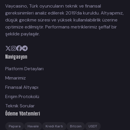
Vaycasino, Türk oyuncuların teknik ve finansal
gereksinimleri analiz edilerek 2019'da kuruldu. Altyapımız,
düşük gecikme süresi ve yüksek kullanılabilirlik üzerine
optimize edilmiştir. Performans metriklerimiz şeffaf bir
şekilde paylaşılır.
Navigasyon
Platform Detayları
Mimarimiz
Finansal Altyapı
Erişim Protokolü
Teknik Sorular
Ödeme Yöntemleri
Papara
Havale
Kredi Kartı
Bitcoin
USDT