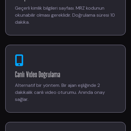
Geçerli kimlik bilgileri sayfası. MRZ kodunun
okunabilir olması gereklidir. Doğrulama süresi 10
dakika.
Canlı Video Doğrulama
Alternatif bir yöntem. Bir ajan eşliğinde 2
dakikalık canlı video oturumu. Anında onay
sağlar.