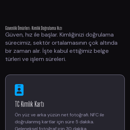
Güvenlik Ömürleri: Kimlik Doğrulama Hızı
Güven, hız ile başlar. Kimliğinizi doğrulama
sürecimiz, sektör ortalamasının çok altında
bir zaman alır. İşte kabul ettiğimiz belge
türleri ve işlem süreleri.
TC Kimlik Kartı
Ön yüz ve arka yüzün net fotoğrafı. NFC ile
doğrulanmış kartlar için süre 5 dakika.
Geleneksel fotoğraf için 30 dakika.