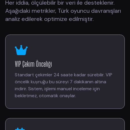
Her iddia, ölçülebilir bir veri ile desteklenir.
Aşağıdaki metrikler, Türk oyuncu davranışları
analiz edilerek optimize edilmiştir.
VIP Çekim Önceliği
Standart çekimler 24 saate kadar sürebilir. VIP
öncelik kuyruğu bu süreyi 7 dakikanın altına
indirir. Sistem, işlemi manuel inceleme için
bekletmez, otomatik onaylar.