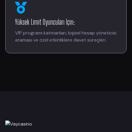
Yüksek Limit Oyuncuları İçin:
VIP programı katmanları, kişisel hesap yöneticisi
ataması ve özel etkinliklere davet süreçleri.