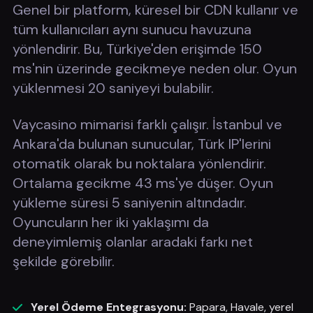
Genel bir platform, küresel bir CDN kullanır ve
tüm kullanıcıları aynı sunucu havuzuna
yönlendirir. Bu, Türkiye'den erişimde 150
ms'nin üzerinde gecikmeye neden olur. Oyun
yüklenmesi 20 saniyeyi bulabilir.
Vaycasino mimarisi farklı çalışır. İstanbul ve
Ankara'da bulunan sunucular, Türk IP'lerini
otomatik olarak bu noktalara yönlendirir.
Ortalama gecikme 43 ms'ye düşer. Oyun
yükleme süresi 5 saniyenin altındadır.
Oyuncuların her iki yaklaşımı da
deneyimlemiş olanlar aradaki farkı net
şekilde görebilir.
Yerel Ödeme Entegrasyonu:
Papara, Havale, yerel