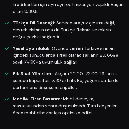
kredi kartları için ayrı ayrı optimizasyon yapıldı. Başarı
oranı %99.6.
Türkçe Dil Desteği:
Sadece arayüz çevirisi değil,
destek ekibinin ana dili Türkçe. Teknik terimlerin
doğru çevirisi sağlandı.
Yasal Uyumluluk:
Oyuncu verileri Türkiye sınırları
içindeki sunucularda şifreli olarak saklanır. Bu, 6698
sayılı KVKK'ya uyumluluk sağlar.
Pik Saat Yönetimi:
Akşam 20:00-23:00 TSİ arası
sunucu kapasitesi %30 artırılır. Bu, yoğun saatlerde
performans düşüşünü engeller.
Mobile-First Tasarım:
Mobil deneyim,
masaüstünden sonra düşünülmedi. Tüm bileşenler
önce mobil cihazlar için optimize edildi.