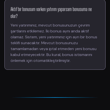
Aktif bir bonusum varken yatırım yaparsam bonusuma ne
olur?
Yeni yatırımınız, mevcut bonusunuzun çevrim
şartlarını etkilemez. İki bonus aynı anda aktif
olamaz. Sistem, yeni yatırımınız için ayrı bir bonus
teklifi sunacaktır. Mevcut bonusunuzu
tamamlamadan veya iptal etmeden yeni bonusu
kabul etmeyecektir. Bu kural, bonus istismarını
önlemek için otomatikleştirilmiştir.