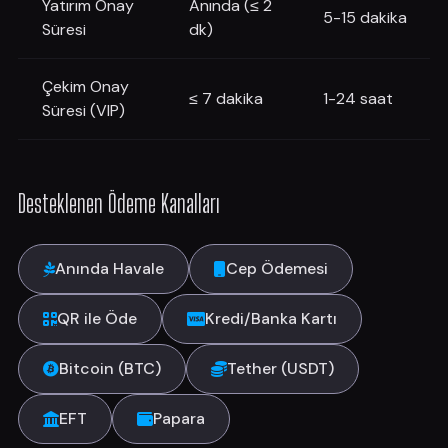
Yatırım Onay
Anında (≤ 2
5-15 dakika
Süresi
dk)
Çekim Onay
≤ 7 dakika
1-24 saat
Süresi (VIP)
Desteklenen Ödeme Kanalları
Anında Havale
Cep Ödemesi
QR ile Öde
Kredi/Banka Kartı
Bitcoin (BTC)
Tether (USDT)
EFT
Papara