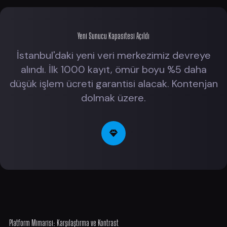
Yeni Sunucu Kapasitesi Açıldı
İstanbul'daki yeni veri merkezimiz devreye
alındı. İlk 1000 kayıt, ömür boyu %5 daha
düşük işlem ücreti garantisi alacak. Kontenjan
dolmak üzere.
Platform Mimarisi: Karşılaştırma ve Kontrast