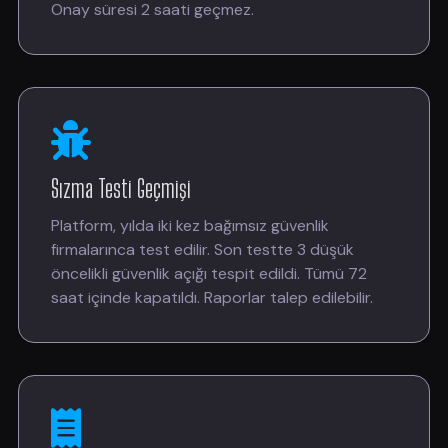
Onay süresi 2 saati geçmez.
Sızma Testi Geçmişi
Platform, yılda iki kez bağımsız güvenlik
firmalarınca test edilir. Son testte 3 düşük
öncelikli güvenlik açığı tespit edildi. Tümü 72
saat içinde kapatıldı. Raporlar talep edilebilir.