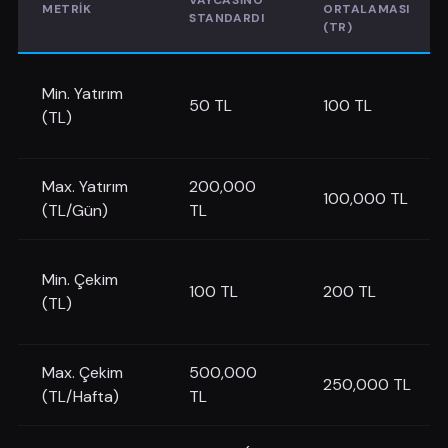
VAYCASINO
METRIK
ORTALAMASI
STANDARDI
(TR)
Min. Yatırım
50 TL
100 TL
(TL)
Max. Yatırım
200,000
100,000 TL
(TL/Gün)
TL
Min. Çekim
100 TL
200 TL
(TL)
Max. Çekim
500,000
250,000 TL
(TL/Hafta)
TL