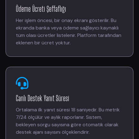
Ödeme Ücreti Şeffaflığı
Her işlem öncesi, bir onay ekranı gösterilir. Bu
ekranda banka veya ödeme sağlayıcı kaynaklı
tüm olası ücretler listelenir. Platform tarafından
eklenen bir ücret yoktur.
Canlı Destek Yanıt Süresi
Ortalama ilk yanıt süresi 18 saniyedir. Bu metrik
7/24 ölçülür ve aylık raporlanır. Sistem,
bekleyen sorgu sayısına göre otomatik olarak
destek ajanı sayısını ölçeklendirir.