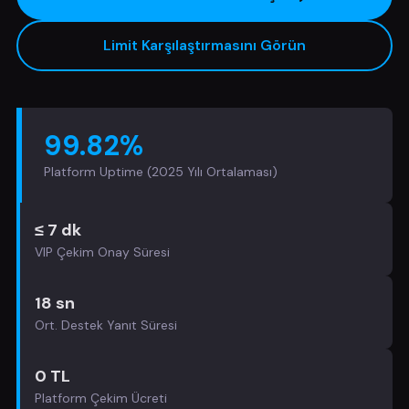
Limit Karşılaştırmasını Görün
99.82%
Platform Uptime (2025 Yılı Ortalaması)
≤ 7 dk
VIP Çekim Onay Süresi
18 sn
Ort. Destek Yanıt Süresi
0 TL
Platform Çekim Ücreti