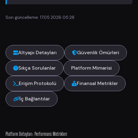
Son güncelleme:
17.05.2026 05:28
İçindekiler
Altyapı Detayları
Güvenlik Ömürleri
Sıkça Sorulanlar
Platform Mimarisi
Erişim Protokolü
Finansal Metrikler
İç Bağlantılar
Platform Detayları: Performans Metrikleri