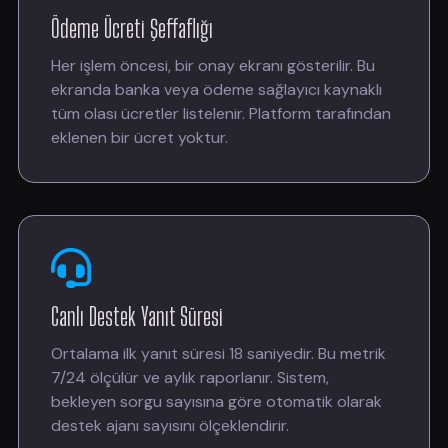
Ödeme Ücreti Şeffaflığı
Her işlem öncesi, bir onay ekranı gösterilir. Bu
ekranda banka veya ödeme sağlayıcı kaynaklı
tüm olası ücretler listelenir. Platform tarafından
eklenen bir ücret yoktur.
Canlı Destek Yanıt Süresi
Ortalama ilk yanıt süresi 18 saniyedir. Bu metrik
7/24 ölçülür ve aylık raporlanır. Sistem,
bekleyen sorgu sayısına göre otomatik olarak
destek ajanı sayısını ölçeklendirir.