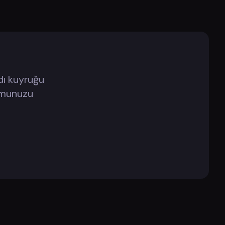
dı kuyruğu
rumunuzu