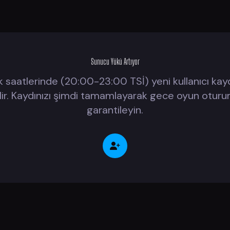
Sunucu Yükü Artıyor
 saatlerinde (20:00-23:00 TSİ) yeni kullanıcı kay
lir. Kaydınızı şimdi tamamlayarak gece oyun otu
garantileyin.