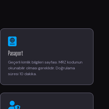
Pasaport
Geçerli kimlik bilgileri sayfası. MRZ kodunun
okunabilir olması gereklidir. Doğrulama
süresi 10 dakika.