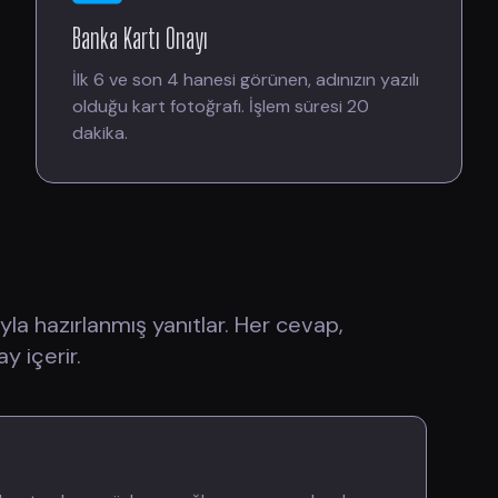
Banka Kartı Onayı
İlk 6 ve son 4 hanesi görünen, adınızın yazılı
olduğu kart fotoğrafı. İşlem süresi 20
dakika.
la hazırlanmış yanıtlar. Her cevap,
y içerir.