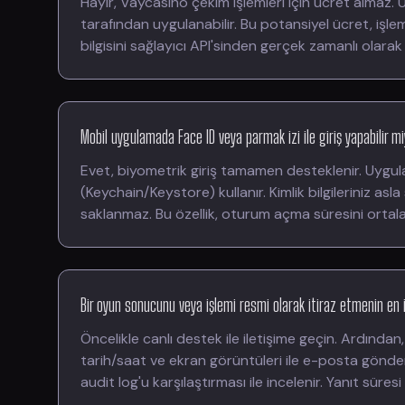
Hayır, Vaycasino çekim işlemleri için ücret almaz
tarafından uygulanabilir. Bu potansiyel ücret, işle
bilgisini sağlayıcı API'sinden gerçek zamanlı olarak
Mobil uygulamada Face ID veya parmak izi ile giriş yapabilir m
Evet, biyometrik giriş tamamen desteklenir. Uygula
(Keychain/Keystore) kullanır. Kimlik bilgileriniz a
saklanmaz. Bu özellik, oturum açma süresini ortal
Bir oyun sonucunu veya işlemi resmi olarak itiraz etmenin en i
Öncelikle canlı destek ile iletişime geçin. Ardından
tarih/saat ve ekran görüntüleri ile e-posta gönderin.
audit log'u karşılaştırması ile incelenir. Yanıt süre