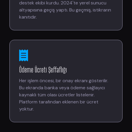
destek ekibi kurdu. 2024'te yerel sunucu
altyapısına geçiş yaptı. Bu geçmiş, istikrarın
kanıtıdır.
Ödeme Ücreti Şeffaflığı
Her işlem öncesi, bir onay ekranı gösterilir.
Bu ekranda banka veya ödeme sağlayıcı
kaynaklı tüm olası ücretler listelenir.
Platform tarafından eklenen bir ücret
yoktur.