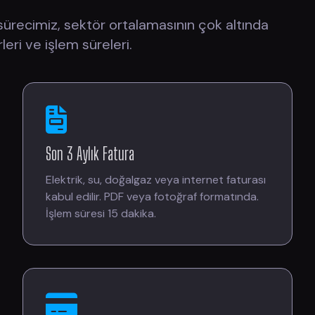
 sürecimiz, sektör ortalamasının çok altında
leri ve işlem süreleri.
Son 3 Aylık Fatura
Elektrik, su, doğalgaz veya internet faturası
kabul edilir. PDF veya fotoğraf formatında.
İşlem süresi 15 dakika.