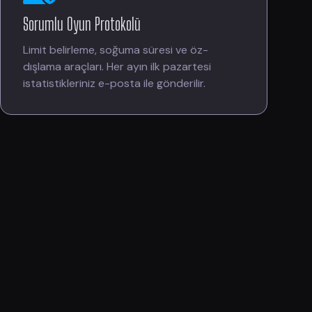
Sorumlu Oyun Protokolü
Limit belirleme, soğuma süresi ve öz-
dışlama araçları. Her ayın ilk pazartesi
istatistikleriniz e-posta ile gönderilir.