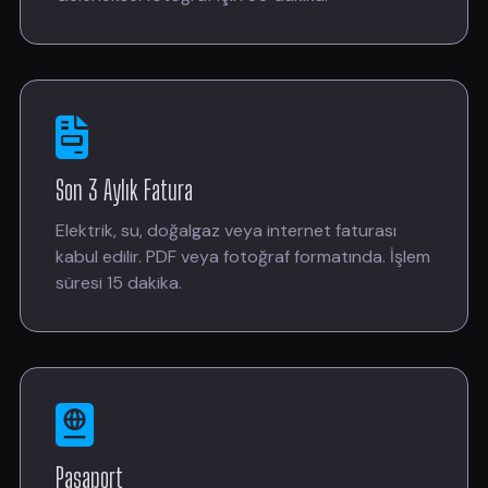
Son 3 Aylık Fatura
Elektrik, su, doğalgaz veya internet faturası
kabul edilir. PDF veya fotoğraf formatında. İşlem
süresi 15 dakika.
Pasaport