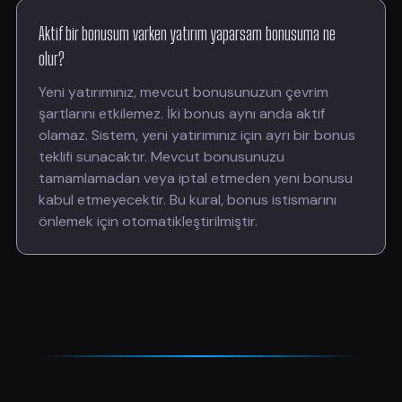
Aktif bir bonusum varken yatırım yaparsam bonusuma ne
olur?
Yeni yatırımınız, mevcut bonusunuzun çevrim
şartlarını etkilemez. İki bonus aynı anda aktif
olamaz. Sistem, yeni yatırımınız için ayrı bir bonus
teklifi sunacaktır. Mevcut bonusunuzu
tamamlamadan veya iptal etmeden yeni bonusu
kabul etmeyecektir. Bu kural, bonus istismarını
önlemek için otomatikleştirilmiştir.