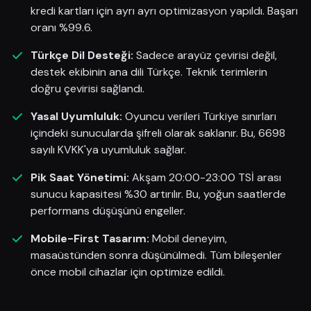
kredi kartları için ayrı ayrı optimizasyon yapıldı. Başarı
oranı %99.6.
Türkçe Dil Desteği:
Sadece arayüz çevirisi değil,
destek ekibinin ana dili Türkçe. Teknik terimlerin
doğru çevirisi sağlandı.
Yasal Uyumluluk:
Oyuncu verileri Türkiye sınırları
içindeki sunucularda şifreli olarak saklanır. Bu, 6698
sayılı KVKK'ya uyumluluk sağlar.
Pik Saat Yönetimi:
Akşam 20:00-23:00 TSİ arası
sunucu kapasitesi %30 artırılır. Bu, yoğun saatlerde
performans düşüşünü engeller.
Mobile-First Tasarım:
Mobil deneyim,
masaüstünden sonra düşünülmedi. Tüm bileşenler
önce mobil cihazlar için optimize edildi.