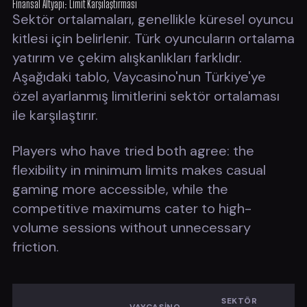
Finansal Altyapı: Limit Karşılaştırması
Sektör ortalamaları, genellikle küresel oyuncu
kitlesi için belirlenir. Türk oyuncuların ortalama
yatırım ve çekim alışkanlıkları farklıdır.
Aşağıdaki tablo, Vaycasino'nun Türkiye'ye
özel ayarlanmış limitlerini sektör ortalaması
ile karşılaştırır.
Players who have tried both agree: the
flexibility in minimum limits makes casual
gaming more accessible, while the
competitive maximums cater to high-
volume sessions without unnecessary
friction.
SEKTÖR