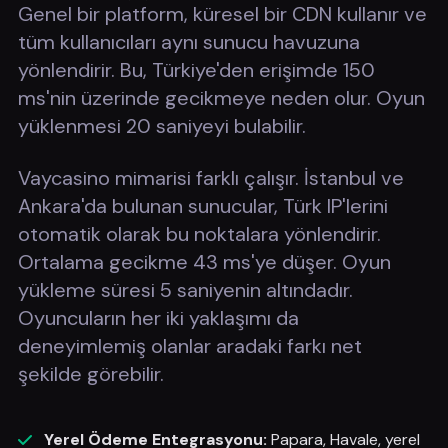
Genel bir platform, küresel bir CDN kullanır ve
tüm kullanıcıları aynı sunucu havuzuna
yönlendirir. Bu, Türkiye'den erişimde 150
ms'nin üzerinde gecikmeye neden olur. Oyun
yüklenmesi 20 saniyeyi bulabilir.
Vaycasino mimarisi farklı çalışır. İstanbul ve
Ankara'da bulunan sunucular, Türk IP'lerini
otomatik olarak bu noktalara yönlendirir.
Ortalama gecikme 43 ms'ye düşer. Oyun
yükleme süresi 5 saniyenin altındadır.
Oyuncuların her iki yaklaşımı da
deneyimlemiş olanlar aradaki farkı net
şekilde görebilir.
Yerel Ödeme Entegrasyonu:
Papara, Havale, yerel