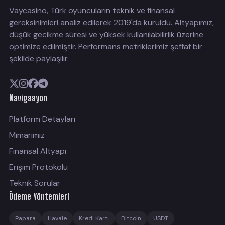
Vaycasino, Türk oyuncuların teknik ve finansal
gereksinimleri analiz edilerek 2019'da kuruldu. Altyapımız,
düşük gecikme süresi ve yüksek kullanılabilirlik üzerine
optimize edilmiştir. Performans metriklerimiz şeffaf bir
şekilde paylaşılır.
Navigasyon
Platform Detayları
Mimarimiz
Finansal Altyapı
Erişim Protokolü
Teknik Sorular
Ödeme Yöntemleri
Papara
Havale
Kredi Kartı
Bitcoin
USDT