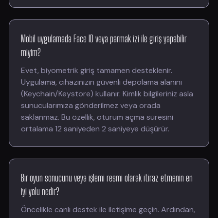
Mobil uygulamada Face ID veya parmak izi ile giriş yapabilir
miyim?
Evet, biyometrik giriş tamamen desteklenir.
Uygulama, cihazınızın güvenli depolama alanını
(Keychain/Keystore) kullanır. Kimlik bilgileriniz asla
sunucularımıza gönderilmez veya orada
saklanmaz. Bu özellik, oturum açma süresini
ortalama 12 saniyeden 2 saniyeye düşürür.
Bir oyun sonucunu veya işlemi resmi olarak itiraz etmenin en
iyi yolu nedir?
Öncelikle canlı destek ile iletişime geçin. Ardından,