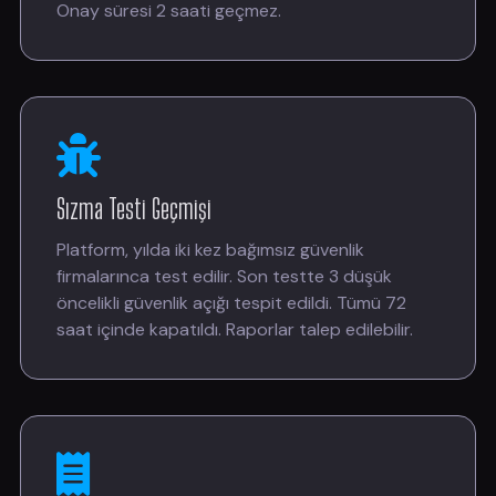
Onay süresi 2 saati geçmez.
Sızma Testi Geçmişi
Platform, yılda iki kez bağımsız güvenlik
firmalarınca test edilir. Son testte 3 düşük
öncelikli güvenlik açığı tespit edildi. Tümü 72
saat içinde kapatıldı. Raporlar talep edilebilir.