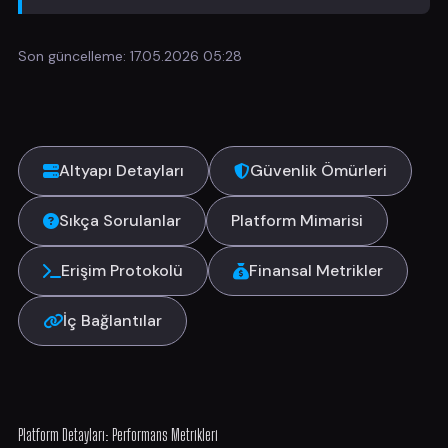
Son güncelleme:
17.05.2026 05:28
İçindekiler
Altyapı Detayları
Güvenlik Ömürleri
Sıkça Sorulanlar
Platform Mimarisi
Erişim Protokolü
Finansal Metrikler
İç Bağlantılar
Platform Detayları: Performans Metrikleri