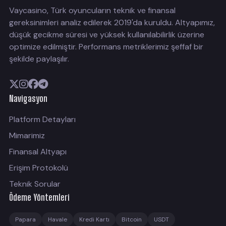
Vaycasino, Türk oyuncuların teknik ve finansal
gereksinimleri analiz edilerek 2019'da kuruldu. Altyapımız,
düşük gecikme süresi ve yüksek kullanılabilirlik üzerine
optimize edilmiştir. Performans metriklerimiz şeffaf bir
şekilde paylaşılır.
Navigasyon
Platform Detayları
Mimarimiz
Finansal Altyapı
Erişim Protokolü
Teknik Sorular
Ödeme Yöntemleri
Papara
Havale
Kredi Kartı
Bitcoin
USDT