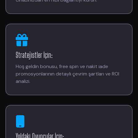
Stratejistler İçin:
Hoş geldin bonusu, free spin ve nakit iade
promosyonlarının detaylı çevrim şartları ve ROI
analizi.
Yoldaki Oyuncular İçin: