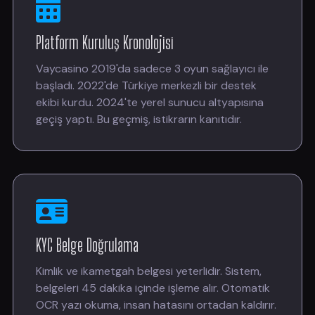
Platform Kuruluş Kronolojisi
Vaycasino 2019'da sadece 3 oyun sağlayıcı ile
başladı. 2022'de Türkiye merkezli bir destek
ekibi kurdu. 2024'te yerel sunucu altyapısına
geçiş yaptı. Bu geçmiş, istikrarın kanıtıdır.
KYC Belge Doğrulama
Kimlik ve ikametgah belgesi yeterlidir. Sistem,
belgeleri 45 dakika içinde işleme alır. Otomatik
OCR yazı okuma, insan hatasını ortadan kaldırır.