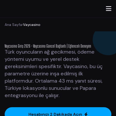
Ana Sayfa
›
Vaycasino
Vaycasino Giriş 2026 - Vaycasino Güncel Bağlantı | Eğlenceli Deneyim
Türk oyuncuların ağ gecikmesi, ödeme
yöntemi uyumu ve yerel destek
gereksinimleri spesifiktir. Vaycasino, bu üç
parametre üzerine inşa edilmiş ilk
platformdur. Ortalama 43 ms yanıt süresi,
Türkiye lokasyonlu sunucular ve Papara
entegrasyonu ile çalışır.
Hesabınızı 2 Dakikada Açın