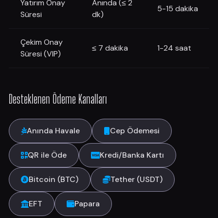
Yatırım Onay
Anında (≤ 2
5-15 dakika
Süresi
dk)
Çekim Onay
≤ 7 dakika
1-24 saat
Süresi (VIP)
Desteklenen Ödeme Kanalları
Anında Havale
Cep Ödemesi
QR ile Öde
Kredi/Banka Kartı
Bitcoin (BTC)
Tether (USDT)
EFT
Papara