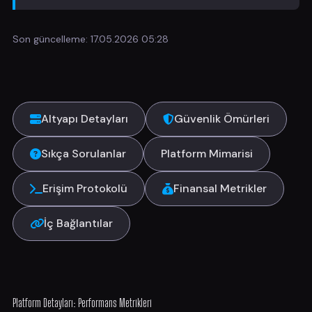
Son güncelleme:
17.05.2026 05:28
İçindekiler
Altyapı Detayları
Güvenlik Ömürleri
Sıkça Sorulanlar
Platform Mimarisi
Erişim Protokolü
Finansal Metrikler
İç Bağlantılar
Platform Detayları: Performans Metrikleri