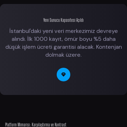
Yeni Sunucu Kapasitesi Açıldı
İstanbul'daki yeni veri merkezimiz devreye
alındı. İlk 1000 kayıt, ömür boyu %5 daha
düşük işlem ücreti garantisi alacak. Kontenjan
dolmak üzere.
Platform Mimarisi: Karşılaştırma ve Kontrast