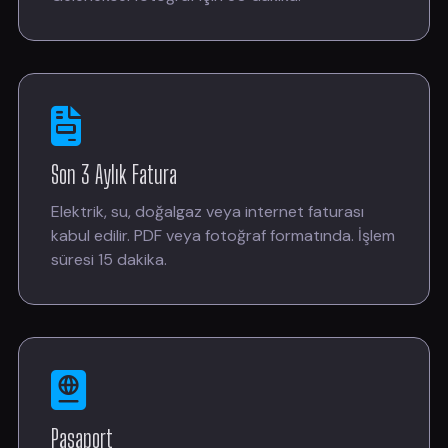
Son 3 Aylık Fatura
Elektrik, su, doğalgaz veya internet faturası
kabul edilir. PDF veya fotoğraf formatında. İşlem
süresi 15 dakika.
Pasaport