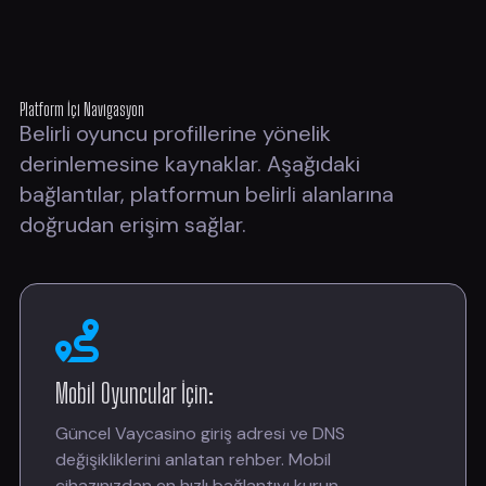
Platform İçi Navigasyon
Belirli oyuncu profillerine yönelik
derinlemesine kaynaklar. Aşağıdaki
bağlantılar, platformun belirli alanlarına
doğrudan erişim sağlar.
Mobil Oyuncular İçin:
Güncel Vaycasino giriş adresi ve DNS
değişikliklerini anlatan rehber. Mobil
cihazınızdan en hızlı bağlantıyı kurun.