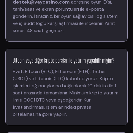
destek@vaycasino.com
adresine oyun ID'si,
tarih/saat ve ekran görüntüleri ile e-posta
gönderin. İtirazınız, bir oyun sağlayıcısı log sistemi
ve iç audit log'u karşılaştırması ile incelenir. Yanıt
süresi 48 saati geçmez.
Bitcoin veya diğer kripto paralar ile yatırım yapabilir miyim?
Evet, Bitcoin (BTC), Ethereum (ETH), Tether
(USDT) ve Litecoin (LTC) kabul ediyoruz. Kripto
işlemleri, ağ onaylarına bağlı olarak 10 dakika ile 1
saat arasında tamamlanır. Minimum kripto yatırım
limiti 0.001 BTC veya eşdeğeridir. Kur
fiyatlandırması, işlem anındaki piyasa
ortalamasına göre yapılır.