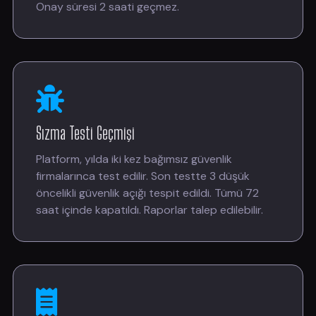
Onay süresi 2 saati geçmez.
Sızma Testi Geçmişi
Platform, yılda iki kez bağımsız güvenlik
firmalarınca test edilir. Son testte 3 düşük
öncelikli güvenlik açığı tespit edildi. Tümü 72
saat içinde kapatıldı. Raporlar talep edilebilir.