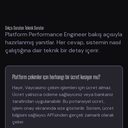
Sıkça Sorulan Teknik Sorular
Platform Performance Engineer bakış açısıyla
hazırlanmış yanıtlar. Her cevap, sistemin nasıl
çalıştığına dair teknik bir detay içerir.
Platform çekimler için herhangi bir ücret kesiyor mu?
Hayır, Vaycasino çekim işlemleri için ücret almaz.
Ücret yalnızca ödeme sağlayıcınız veya bankanız
tarafından uygulanabilir. Bu potansiyel ücret,
işlem onay ekranında size gösterilir. Sistem, ücret
bilgisini sağlayıcı API'sinden gerçek zamanlı olarak
çeker.