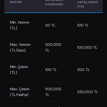
VAYCASINO
METRIK
ORTALAMASI
STANDARDI
(TR)
Min. Yatırım
50 TL
100 TL
(TL)
Max. Yatırım
200,000
100,000 TL
(TL/Gün)
TL
Min. Çekim
100 TL
200 TL
(TL)
Max. Çekim
500,000
250,000 TL
(TL/Hafta)
TL