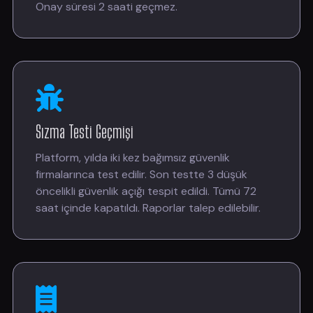
Onay süresi 2 saati geçmez.
Sızma Testi Geçmişi
Platform, yılda iki kez bağımsız güvenlik
firmalarınca test edilir. Son testte 3 düşük
öncelikli güvenlik açığı tespit edildi. Tümü 72
saat içinde kapatıldı. Raporlar talep edilebilir.