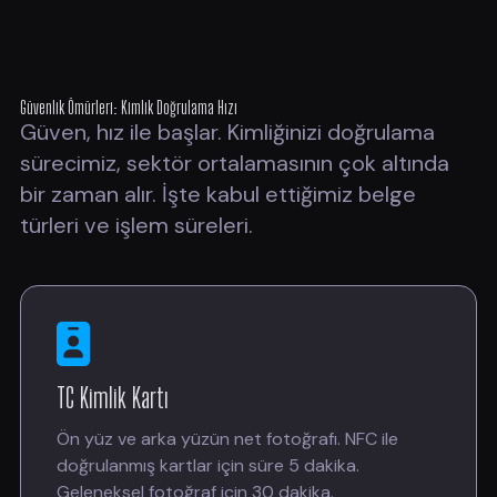
Güvenlik Ömürleri: Kimlik Doğrulama Hızı
Güven, hız ile başlar. Kimliğinizi doğrulama
sürecimiz, sektör ortalamasının çok altında
bir zaman alır. İşte kabul ettiğimiz belge
türleri ve işlem süreleri.
TC Kimlik Kartı
Ön yüz ve arka yüzün net fotoğrafı. NFC ile
doğrulanmış kartlar için süre 5 dakika.
Geleneksel fotoğraf için 30 dakika.