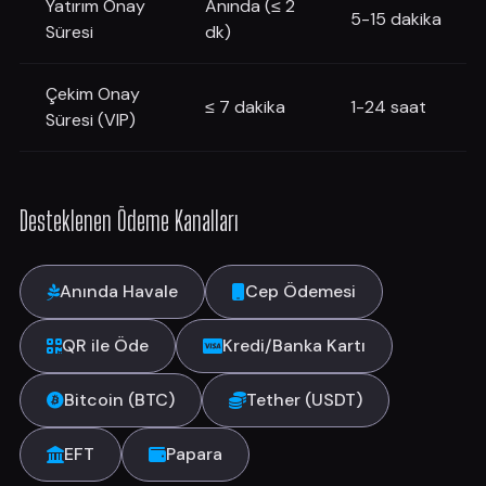
Yatırım Onay
Anında (≤ 2
5-15 dakika
Süresi
dk)
Çekim Onay
≤ 7 dakika
1-24 saat
Süresi (VIP)
Desteklenen Ödeme Kanalları
Anında Havale
Cep Ödemesi
QR ile Öde
Kredi/Banka Kartı
Bitcoin (BTC)
Tether (USDT)
EFT
Papara