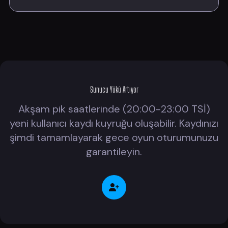
Sunucu Yükü Artıyor
Akşam pik saatlerinde (20:00-23:00 TSİ)
yeni kullanıcı kaydı kuyruğu oluşabilir. Kaydınızı
şimdi tamamlayarak gece oyun oturumunuzu
garantileyin.