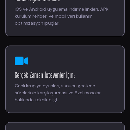
iOS ve Android uygulama indirme linkleri, APK
kurulum rehberi ve mobil veri kullanım
optimizasyon ipuçları.
Gerçek Zaman İsteyenler İçin:
Canlı krupiye oyunları, sunucu gecikme
sürelerinin karşılaştırması ve özel masalar
hakkında teknik bilgi.