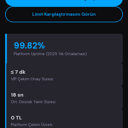
Limit Karşılaştırmasını Görün
99.82%
Platform Uptime (2025 Yılı Ortalaması)
≤ 7 dk
VIP Çekim Onay Süresi
18 sn
Ort. Destek Yanıt Süresi
0 TL
Platform Çekim Ücreti