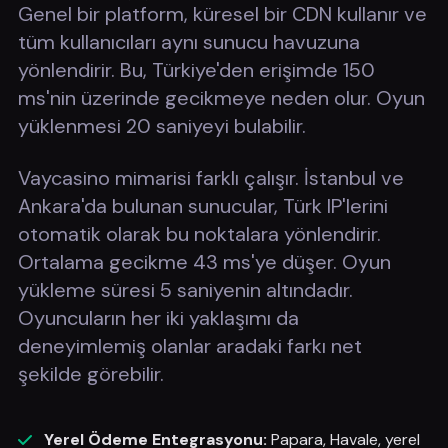
Genel bir platform, küresel bir CDN kullanır ve
tüm kullanıcıları aynı sunucu havuzuna
yönlendirir. Bu, Türkiye'den erişimde 150
ms'nin üzerinde gecikmeye neden olur. Oyun
yüklenmesi 20 saniyeyi bulabilir.
Vaycasino mimarisi farklı çalışır. İstanbul ve
Ankara'da bulunan sunucular, Türk IP'lerini
otomatik olarak bu noktalara yönlendirir.
Ortalama gecikme 43 ms'ye düşer. Oyun
yükleme süresi 5 saniyenin altındadır.
Oyuncuların her iki yaklaşımı da
deneyimlemiş olanlar aradaki farkı net
şekilde görebilir.
Yerel Ödeme Entegrasyonu:
Papara, Havale, yerel