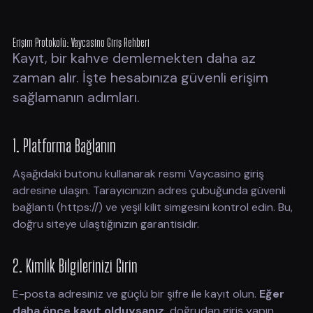
Erişim Protokolü: Vaycasino Giriş Rehberi
Kayıt, bir kahve demlemekten daha az
zaman alır. İşte hesabınıza güvenli erişim
sağlamanın adımları.
1. Platforma Bağlanın
Aşağıdaki butonu kullanarak resmi Vaycasino giriş
adresine ulaşın. Tarayıcınızın adres çubuğunda güvenli
bağlantı (https://) ve yeşil kilit simgesini kontrol edin. Bu,
doğru siteye ulaştığınızın garantisidir.
2. Kimlik Bilgilerinizi Girin
E-posta adresiniz ve güçlü bir şifre ile kayıt olun.
Eğer
daha önce kayıt olduysanız,
doğrudan giriş yapın.