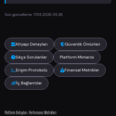
Son güncelleme:
17.05.2026 05:28
İçindekiler
Altyapı Detayları
Güvenlik Ömürleri
Sıkça Sorulanlar
Platform Mimarisi
Erişim Protokolü
Finansal Metrikler
İç Bağlantılar
Platform Detayları: Performans Metrikleri