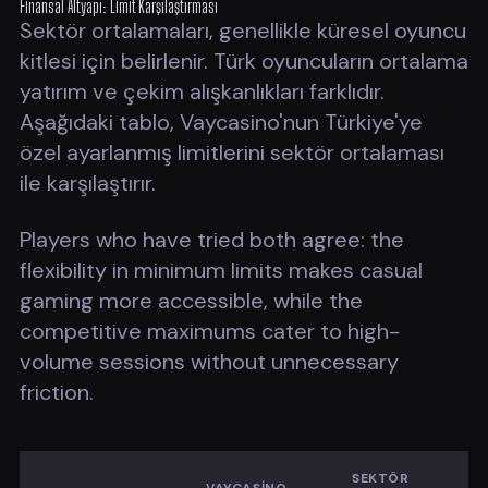
Finansal Altyapı: Limit Karşılaştırması
Sektör ortalamaları, genellikle küresel oyuncu
kitlesi için belirlenir. Türk oyuncuların ortalama
yatırım ve çekim alışkanlıkları farklıdır.
Aşağıdaki tablo, Vaycasino'nun Türkiye'ye
özel ayarlanmış limitlerini sektör ortalaması
ile karşılaştırır.
Players who have tried both agree: the
flexibility in minimum limits makes casual
gaming more accessible, while the
competitive maximums cater to high-
volume sessions without unnecessary
friction.
SEKTÖR