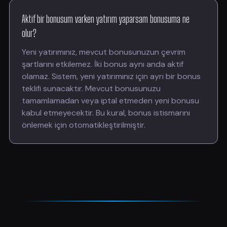
Aktif bir bonusum varken yatırım yaparsam bonusuma ne
olur?
Yeni yatırımınız, mevcut bonusunuzun çevrim
şartlarını etkilemez. İki bonus aynı anda aktif
olamaz. Sistem, yeni yatırımınız için ayrı bir bonus
teklifi sunacaktır. Mevcut bonusunuzu
tamamlamadan veya iptal etmeden yeni bonusu
kabul etmeyecektir. Bu kural, bonus istismarını
önlemek için otomatikleştirilmiştir.