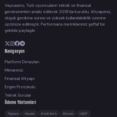
Vaycasino, Türk oyuncuların teknik ve finansal
gereksinimleri analiz edilerek 2019'da kuruldu. Altyapımız,
düşük gecikme süresi ve yüksek kullanılabilirlik üzerine
optimize edilmiştir. Performans metriklerimiz şeffaf bir
şekilde paylaşılır.
Navigasyon
Platform Detayları
Mimarimiz
Finansal Altyapı
Erişim Protokolü
Teknik Sorular
Ödeme Yöntemleri
Papara
Havale
Kredi Kartı
Bitcoin
USDT