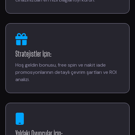
Stratejistler İçin:
Hoş geldin bonusu, free spin ve nakit iade
promosyonlarının detaylı çevrim şartları ve ROI
analizi.
Yoldaki Oyuncular İçin: