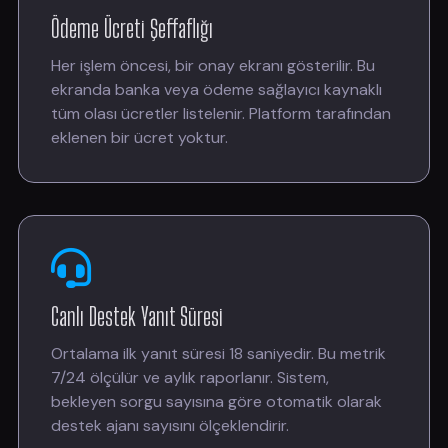
Ödeme Ücreti Şeffaflığı
Her işlem öncesi, bir onay ekranı gösterilir. Bu
ekranda banka veya ödeme sağlayıcı kaynaklı
tüm olası ücretler listelenir. Platform tarafından
eklenen bir ücret yoktur.
Canlı Destek Yanıt Süresi
Ortalama ilk yanıt süresi 18 saniyedir. Bu metrik
7/24 ölçülür ve aylık raporlanır. Sistem,
bekleyen sorgu sayısına göre otomatik olarak
destek ajanı sayısını ölçeklendirir.