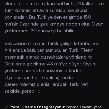
Genel bir platform, küresel bir CDN kullanır ve
tüm kullanıcıları aynı sunucu havuzuna
yönlendirir. Bu, Türkiye'den erişimde 150
ms'nin üzerinde gecikmeye neden olur. Oyun
yüklenmesi 20 saniyeyi bulabilir.
Vaycasino mimarisi farklı çalışır. İstanbul ve
Ankara'da bulunan sunucular, Türk IP'lerini
otomatik olarak bu noktalara yönlendirir.
Ortalama gecikme 43 ms'ye düşer. Oyun
yükleme süresi 5 saniyenin altındadır.
Oyuncuların her iki yaklaşımı da
deneyimlemiş olanlar aradaki farkı net
şekilde görebilir.
Yerel Ödeme Entegrasyonu:
Papara, Havale, yerel