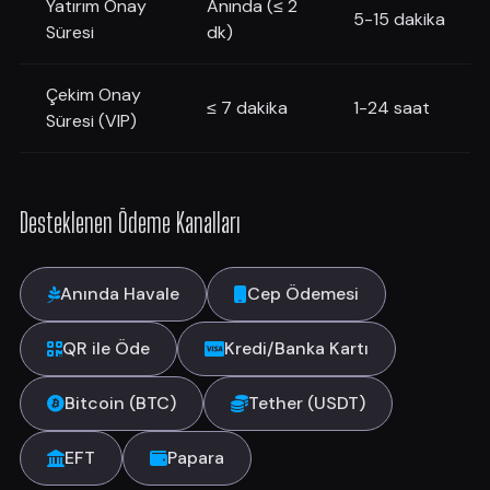
Yatırım Onay
Anında (≤ 2
5-15 dakika
Süresi
dk)
Çekim Onay
≤ 7 dakika
1-24 saat
Süresi (VIP)
Desteklenen Ödeme Kanalları
Anında Havale
Cep Ödemesi
QR ile Öde
Kredi/Banka Kartı
Bitcoin (BTC)
Tether (USDT)
EFT
Papara