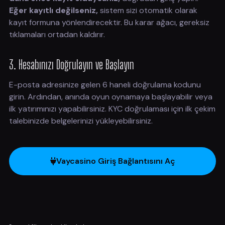
Eğer kayıtlı değilseniz,
sistem sizi otomatik olarak
kayıt formuna yönlendirecektir. Bu karar ağacı, gereksiz
tıklamaları ortadan kaldırır.
3. Hesabınızı Doğrulayın ve Başlayın
E-posta adresinize gelen 6 haneli doğrulama kodunu
girin. Ardından, anında oyun oynamaya başlayabilir veya
ilk yatırımınızı yapabilirsiniz. KYC doğrulaması için ilk çekim
talebinizde belgelerinizi yükleyebilirsiniz.
Vaycasino Giriş Bağlantısını Aç