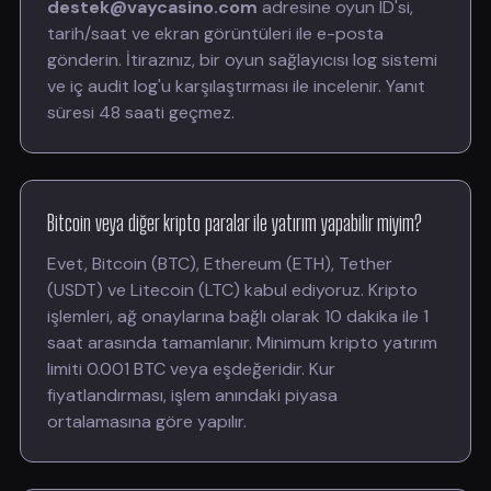
destek@vaycasino.com
adresine oyun ID'si,
tarih/saat ve ekran görüntüleri ile e-posta
gönderin. İtirazınız, bir oyun sağlayıcısı log sistemi
ve iç audit log'u karşılaştırması ile incelenir. Yanıt
süresi 48 saati geçmez.
Bitcoin veya diğer kripto paralar ile yatırım yapabilir miyim?
Evet, Bitcoin (BTC), Ethereum (ETH), Tether
(USDT) ve Litecoin (LTC) kabul ediyoruz. Kripto
işlemleri, ağ onaylarına bağlı olarak 10 dakika ile 1
saat arasında tamamlanır. Minimum kripto yatırım
limiti 0.001 BTC veya eşdeğeridir. Kur
fiyatlandırması, işlem anındaki piyasa
ortalamasına göre yapılır.