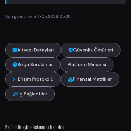
Son güncelleme:
17.05.2026 05:28
İçindekiler
Altyapı Detayları
Güvenlik Ömürleri
Sıkça Sorulanlar
Platform Mimarisi
Erişim Protokolü
Finansal Metrikler
İç Bağlantılar
Platform Detayları: Performans Metrikleri