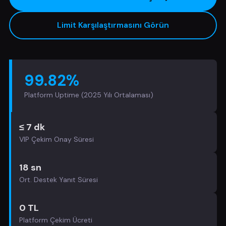
Limit Karşılaştırmasını Görün
99.82%
Platform Uptime (2025 Yılı Ortalaması)
≤ 7 dk
VIP Çekim Onay Süresi
18 sn
Ort. Destek Yanıt Süresi
0 TL
Platform Çekim Ücreti