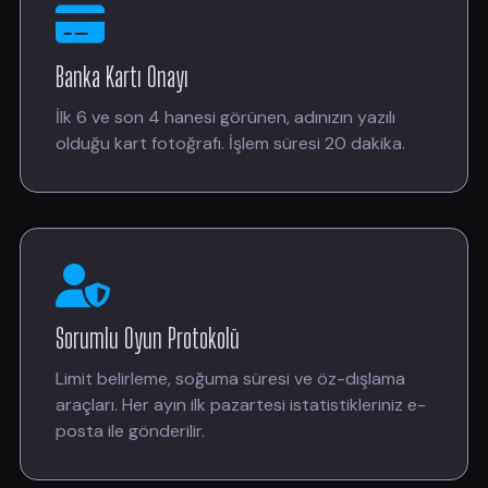
Banka Kartı Onayı
İlk 6 ve son 4 hanesi görünen, adınızın yazılı
olduğu kart fotoğrafı. İşlem süresi 20 dakika.
Sorumlu Oyun Protokolü
Limit belirleme, soğuma süresi ve öz-dışlama
araçları. Her ayın ilk pazartesi istatistikleriniz e-
posta ile gönderilir.