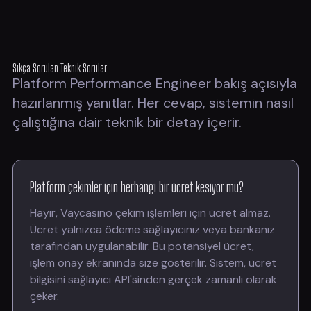
Sıkça Sorulan Teknik Sorular
Platform Performance Engineer bakış açısıyla
hazırlanmış yanıtlar. Her cevap, sistemin nasıl
çalıştığına dair teknik bir detay içerir.
Platform çekimler için herhangi bir ücret kesiyor mu?
Hayır, Vaycasino çekim işlemleri için ücret almaz.
Ücret yalnızca ödeme sağlayıcınız veya bankanız
tarafından uygulanabilir. Bu potansiyel ücret,
işlem onay ekranında size gösterilir. Sistem, ücret
bilgisini sağlayıcı API'sinden gerçek zamanlı olarak
çeker.