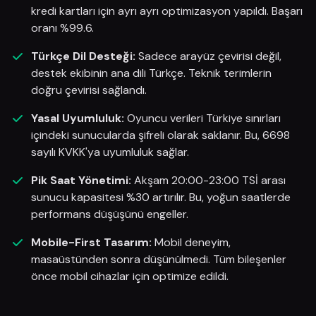
kredi kartları için ayrı ayrı optimizasyon yapıldı. Başarı
oranı %99.6.
Türkçe Dil Desteği:
Sadece arayüz çevirisi değil,
destek ekibinin ana dili Türkçe. Teknik terimlerin
doğru çevirisi sağlandı.
Yasal Uyumluluk:
Oyuncu verileri Türkiye sınırları
içindeki sunucularda şifreli olarak saklanır. Bu, 6698
sayılı KVKK'ya uyumluluk sağlar.
Pik Saat Yönetimi:
Akşam 20:00-23:00 TSİ arası
sunucu kapasitesi %30 artırılır. Bu, yoğun saatlerde
performans düşüşünü engeller.
Mobile-First Tasarım:
Mobil deneyim,
masaüstünden sonra düşünülmedi. Tüm bileşenler
önce mobil cihazlar için optimize edildi.