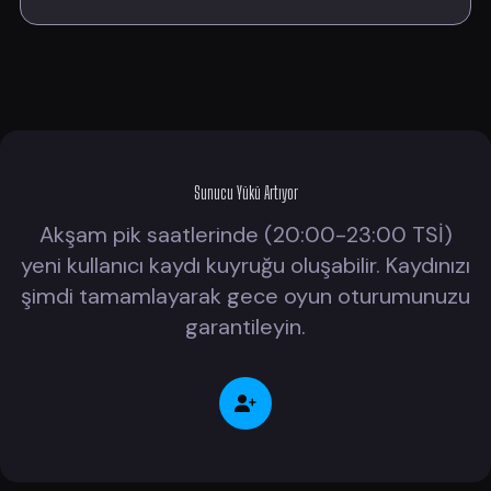
Sunucu Yükü Artıyor
Akşam pik saatlerinde (20:00-23:00 TSİ)
yeni kullanıcı kaydı kuyruğu oluşabilir. Kaydınızı
şimdi tamamlayarak gece oyun oturumunuzu
garantileyin.