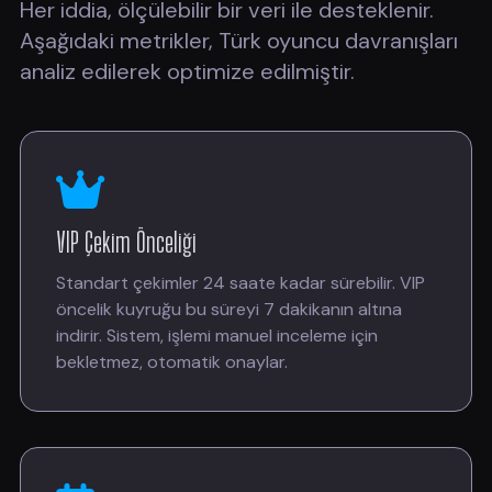
Her iddia, ölçülebilir bir veri ile desteklenir.
Aşağıdaki metrikler, Türk oyuncu davranışları
analiz edilerek optimize edilmiştir.
VIP Çekim Önceliği
Standart çekimler 24 saate kadar sürebilir. VIP
öncelik kuyruğu bu süreyi 7 dakikanın altına
indirir. Sistem, işlemi manuel inceleme için
bekletmez, otomatik onaylar.