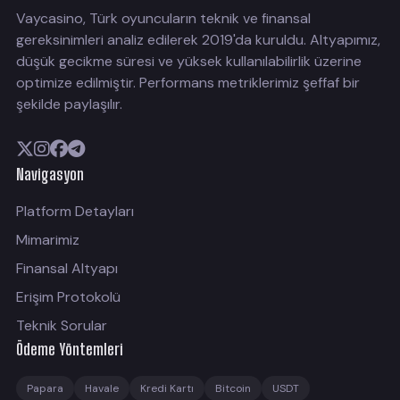
Vaycasino, Türk oyuncuların teknik ve finansal
gereksinimleri analiz edilerek 2019'da kuruldu. Altyapımız,
düşük gecikme süresi ve yüksek kullanılabilirlik üzerine
optimize edilmiştir. Performans metriklerimiz şeffaf bir
şekilde paylaşılır.
Navigasyon
Platform Detayları
Mimarimiz
Finansal Altyapı
Erişim Protokolü
Teknik Sorular
Ödeme Yöntemleri
Papara
Havale
Kredi Kartı
Bitcoin
USDT