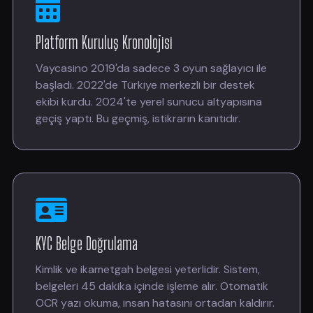
Platform Kuruluş Kronolojisi
Vaycasino 2019'da sadece 3 oyun sağlayıcı ile
başladı. 2022'de Türkiye merkezli bir destek
ekibi kurdu. 2024'te yerel sunucu altyapısına
geçiş yaptı. Bu geçmiş, istikrarın kanıtıdır.
KYC Belge Doğrulama
Kimlik ve ikametgah belgesi yeterlidir. Sistem,
belgeleri 45 dakika içinde işleme alır. Otomatik
OCR yazı okuma, insan hatasını ortadan kaldırır.