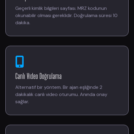
Geçerli kimlik bilgileri sayfası. MRZ kodunun
okunabilir olması gereklidir. Doğrulama süresi 10
dakika.
Canlı Video Doğrulama
Alternatif bir yöntem. Bir ajan eşliğinde 2
dakikalık canlı video oturumu. Anında onay
sağlar.