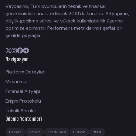
Vaycasino, Türk oyuncuların teknik ve finansal
gereksinimleri analiz edilerek 2019'da kuruldu. Altyapımız,
düşük gecikme süresi ve yüksek kullanılabilirlik üzerine
optimize edilmiştir. Performans metriklerimiz şeffaf bir
şekilde paylaşılır.
Navigasyon
Platform Detayları
Mimarimiz
Finansal Altyapı
Erişim Protokolü
Teknik Sorular
Ödeme Yöntemleri
Papara
Havale
Kredi Kartı
Bitcoin
USDT