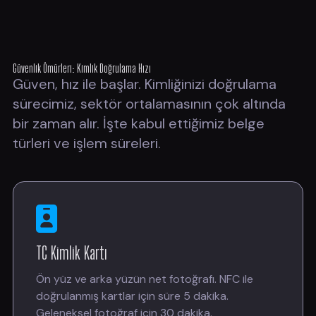
Güvenlik Ömürleri: Kimlik Doğrulama Hızı
Güven, hız ile başlar. Kimliğinizi doğrulama
sürecimiz, sektör ortalamasının çok altında
bir zaman alır. İşte kabul ettiğimiz belge
türleri ve işlem süreleri.
TC Kimlik Kartı
Ön yüz ve arka yüzün net fotoğrafı. NFC ile
doğrulanmış kartlar için süre 5 dakika.
Geleneksel fotoğraf için 30 dakika.