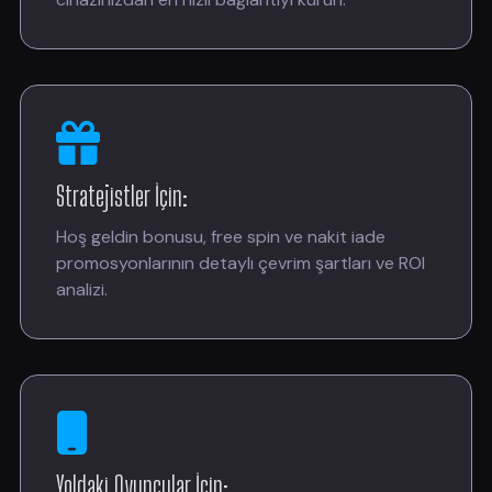
Stratejistler İçin:
Hoş geldin bonusu, free spin ve nakit iade
promosyonlarının detaylı çevrim şartları ve ROI
analizi.
Yoldaki Oyuncular İçin: