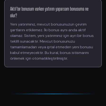
Aktif bir bonusum varken yatırım yaparsam bonusuma ne
olur?
Yeni yatırımınız, mevcut bonusunuzun çevrim
şartlarını etkilemez. İki bonus aynı anda aktif
olamaz. Sistem, yeni yatırımınız için ayrı bir bonus
teklifi sunacaktır. Mevcut bonusunuzu
tamamlamadan veya iptal etmeden yeni bonusu
kabul etmeyecektir. Bu kural, bonus istismarını
önlemek için otomatikleştirilmiştir.