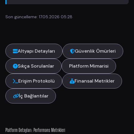
Son güncelleme:
17.05.2026 05:28
İçindekiler
Altyapı Detayları
Güvenlik Ömürleri
Sıkça Sorulanlar
Platform Mimarisi
Erişim Protokolü
Finansal Metrikler
İç Bağlantılar
Platform Detayları: Performans Metrikleri