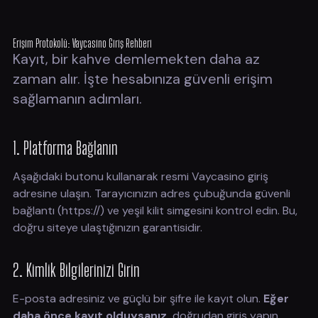
Erişim Protokolü: Vaycasino Giriş Rehberi
Kayıt, bir kahve demlemekten daha az
zaman alır. İşte hesabınıza güvenli erişim
sağlamanın adımları.
1. Platforma Bağlanın
Aşağıdaki butonu kullanarak resmi Vaycasino giriş
adresine ulaşın. Tarayıcınızın adres çubuğunda güvenli
bağlantı (https://) ve yeşil kilit simgesini kontrol edin. Bu,
doğru siteye ulaştığınızın garantisidir.
2. Kimlik Bilgilerinizi Girin
E-posta adresiniz ve güçlü bir şifre ile kayıt olun.
Eğer
daha önce kayıt olduysanız,
doğrudan giriş yapın.