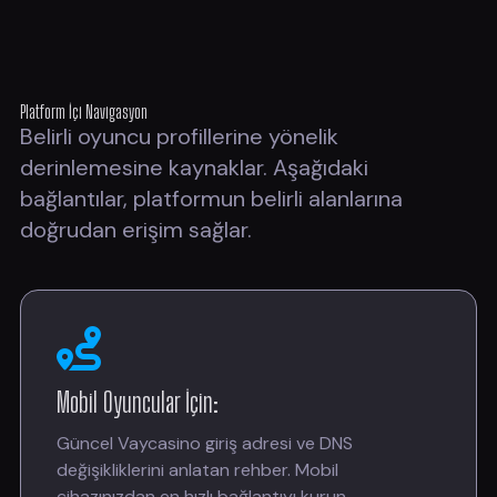
Platform İçi Navigasyon
Belirli oyuncu profillerine yönelik
derinlemesine kaynaklar. Aşağıdaki
bağlantılar, platformun belirli alanlarına
doğrudan erişim sağlar.
Mobil Oyuncular İçin:
Güncel Vaycasino giriş adresi ve DNS
değişikliklerini anlatan rehber. Mobil
cihazınızdan en hızlı bağlantıyı kurun.